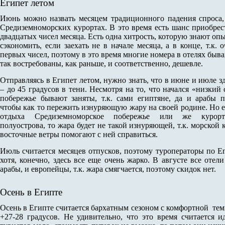
Египет летом
Июнь можно назвать месяцем традиционного падения спроса, и
Средиземноморских курортах. В это время есть шанс приобрес
двадцатых чисел месяца. Есть одна хитрость, которую знают о
сэкономить, если заехать не в начале месяца, а в конце, т.к
первых чисел, поэтому в это время многие номера в отелях быва
так востребованы, как раньше, и соответственно, дешевле.
Отправляясь в Египет летом, нужно знать, что в июне и июле з
– до 45 градусов в тени. Несмотря на то, что начался «низкий 
побережье бывают заняты, т.к. сами египтяне, да и арабы 
чтобы как то пережить изнуряющую жару на своей родине. Но е
отдыха Средиземноморское побережье или же курорт
полуострова, то жара будет не такой изнуряющей, т.к. морской 
восточные ветры помогают с ней справиться.
Июль считается месяцев отпусков, поэтому туроператоры по Е
хотя, конечно, здесь все еще очень жарко. В августе все от
арабы, и европейцы, т.к. жара смягчается, поэтому скидок нет.
Осень в Египте
Осень в Египте считается бархатным сезоном с комфортной темпе
+27-28 градусов. Не удивительно, что это время считается и