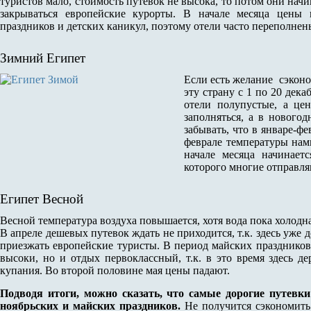
туристов мало, стоимость путевок не высока, то потом они начи
закрываться европейские курорты. В начале месяца цены м
праздников и детских каникул, поэтому отели часто переполнен
Зимний Египет
Если есть желание сэконом
эту страну с 1 по 20 дека
отели полупустые, а це
заполняться, а в новогод
забывать, что в январе-фе
феврале температуры намн
начале месяца начинает
которого многие отправля
Египет Весной
Весной температура воздуха повышается, хотя вода пока холодна
В апреле дешевых путевок ждать не приходится, т.к. здесь уже 
приезжать европейские туристы. В период майских праздников
высоки, но и отдых первоклассный, т.к. в это время здесь д
купания. Во второй половине мая цены падают.
Подводя итоги, можно сказать, что самые дорогие путевк
ноябрьских и майских праздников.
Не получится сэкономить 