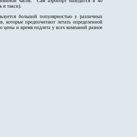
ловиной часов. Сам аэропорт находится в 40
ь и такси).
ьзуется большой популярностью у различных
, которые предпочитают летать определенной
то цены и время подлета у всех компаний разное