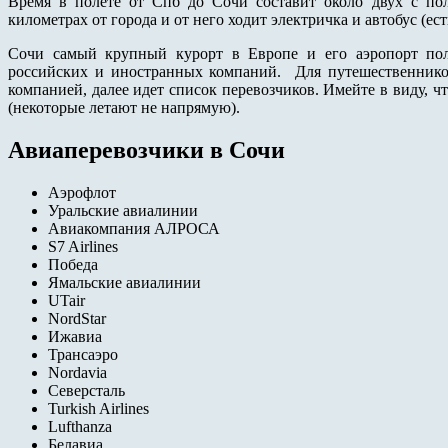
Время в полете от Спб до Сочи составит около двух с по
километрах от города и от него ходит электричка и автобус (ест
Сочи самый крупный курорт в Европе и его аэропорт пол
российских и иностранных компаний. Для путешественников
компанией, далее идет список перевозчиков. Имейте в виду, ч
(некоторые летают не напрямую).
Авиаперевозчики в Сочи
Аэрофлот
Уральские авиалинии
Авиакомпания АЛРОСА
S7 Airlines
Победа
Ямальские авиалинии
UTair
NordStar
Ижавиа
Трансаэро
Nordavia
Северсталь
Turkish Airlines
Lufthanza
Белавиа