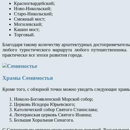
Красногвардейский;
Ново-Никольский;
Старо-Никольский;
Смежный мост;
Могилевский;
Кашин мост;
Торговый.
Благодаря такому количеству архитектурных достопримечатель
любого туристического маршрута любого путешественника. 
практически все эпохи развития города.
Храмы Семимостья
Кроме того, с обзорной точки можно увидеть следующие храм
Николо-Богоявленский Морской собор;
Церковь Исидора Юрьевского;
Католический собор Святого Станислава;
Лютеранская церковь Святого Иоанна;
Большая Хоральная Синагога.
С Семимостьем связано сразу несколько поверий. Расказывают,