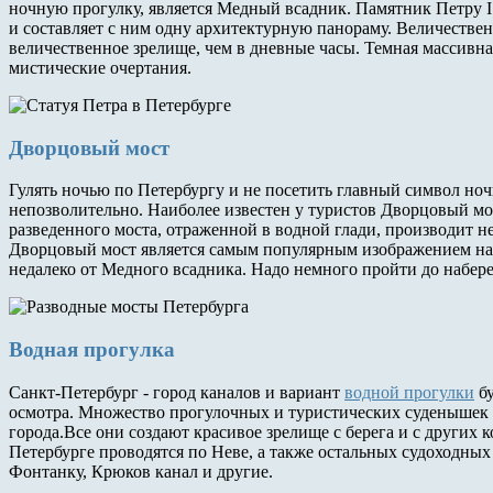
ночную прогулку, является Медный всадник. Памятник Петру I
и составляет с ним одну архитектурную панораму. Величественн
величественное зрелище, чем в дневные часы. Темная массивна
мистические очертания.
Дворцовый мост
Гулять ночью по Петербургу и не посетить главный символ ноч
непозволительно. Наиболее известен у туристов Дворцовый мо
разведенного моста, отраженной в водной глади, производит н
Дворцовый мост является самым популярным изображением на 
недалеко от Медного всадника. Надо немного пройти до набе
Водная прогулка
Санкт-Петербург - город каналов и вариант
водной прогулки
бу
осмотра. Множество прогулочных и туристических суденышек 
города.Все они создают красивое зрелище с берега и с других 
Петербурге проводятся по Неве, а также остальных судоходных
Фонтанку, Крюков канал и другие.