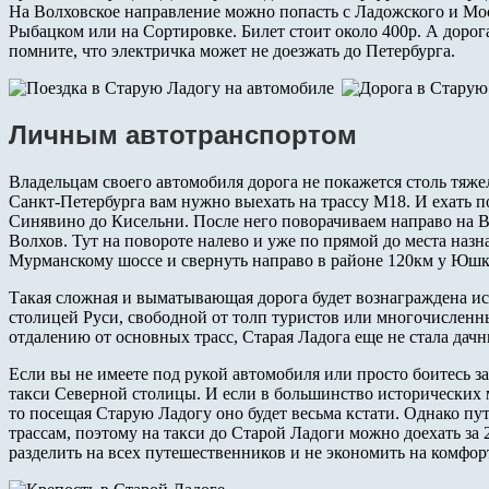
На Волховское направление можно попасть с Ладожского и Мос
Рыбацком или на Сортировке. Билет стоит около 400р. А дорога
помните, что электричка может не доезжать до Петербурга.
Личным автотранспортом
Владельцам своего автомобиля дорога не покажется столь тяже
Санкт-Петербурга вам нужно выехать на трассу М18. И ехать п
Синявино до Кисельни. После него поворачиваем направо на Во
Волхов. Тут на повороте налево и уже по прямой до места назн
Мурманскому шоссе и свернуть направо в районе 120км у Юшко
Такая сложная и выматывающая дорога будет вознаграждена и
столицей Руси, свободной от толп туристов или многочисленн
отдалению от основных трасс, Старая Ладога еще не стала дач
Если вы не имеете под рукой автомобиля или просто боитесь 
такси Северной столицы. И если в большинство исторических м
то посещая Старую Ладогу оно будет весьма кстати. Однако пу
трассам, поэтому на такси до Старой Ладоги можно доехать за
разделить на всех путешественников и не экономить на комфор