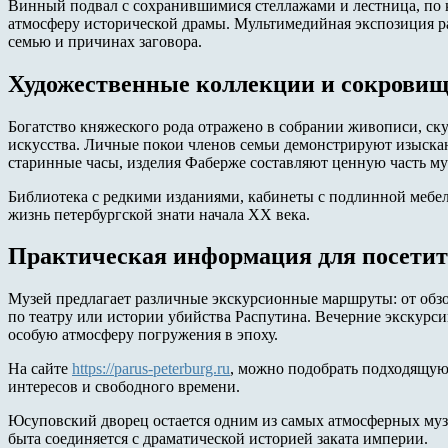
Винный подвал с сохранившимися стеллажами и лестница, по 
атмосферу исторической драмы. Мультимедийная экспозиция р
семью и причинах заговора.
Художественные коллекции и сокрови
Богатство княжеского рода отражено в собрании живописи, ск
искусства. Личные покои членов семьи демонстрируют изыска
старинные часы, изделия Фаберже составляют ценную часть му
Библиотека с редкими изданиями, кабинеты с подлинной мебе
жизнь петербургской знати начала XX века.
Практическая информация для посетит
Музей предлагает различные экскурсионные маршруты: от обз
по театру или истории убийства Распутина. Вечерние экскурс
особую атмосферу погружения в эпоху.
На сайте
https://parus-peterburg.ru
, можно подобрать подходящую
интересов и свободного времени.
Юсуповский дворец остается одним из самых атмосферных музе
быта соединяется с драматической историей заката империи.