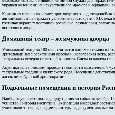
Белоколонный зал с изящной лепниной служил для торжествен
украшен колоннами из искусственного мрамора и зеркалами, 
Картинная галерея включает произведения западноевропейских
английском стиле отражает увлечение аристократии XIX века
гостиная поражает восточной роскошью: резные арки, золочен
восточного дворца.
Домашний театр – жемчужина дворца
Уникальный театр на 180 мест считается одним из немногих с
Зрительный зал с бархатными креслами, королевская ложа, рас
театральных вечеров столетней давности. Сцена оснащена ст
Акустика зала позволяет проводить концерты классической му
театральные традиции княжеского рода. Посещение действующ
жизнь петербургской аристократии.
Подвальные помещения и история Рас
Наибольшую известность дворцу принесли события декабря 191
убийство Григория Распутина. Экспозиция воссоздает обстано
участников заговора, предметы интерьера, документальные ма