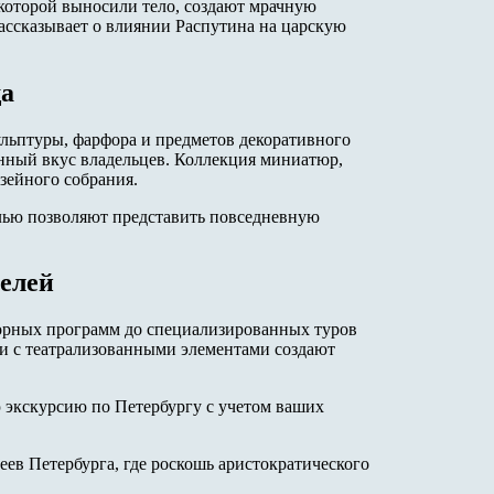
которой выносили тело, создают мрачную
ассказывает о влиянии Распутина на царскую
ща
ульптуры, фарфора и предметов декоративного
нный вкус владельцев. Коллекция миниатюр,
зейного собрания.
лью позволяют представить повседневную
елей
орных программ до специализированных туров
ии с театрализованными элементами создают
 экскурсию по Петербургу с учетом ваших
ев Петербурга, где роскошь аристократического