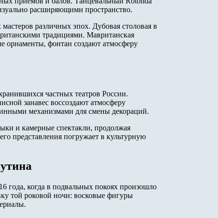
ных приемов и балов. Танцевальный Rotonda
визуально расширяющими пространство.
 мастеров различных эпох. Дубовая столовая в
 британскими традициями. Мавританская
ые орнаменты, фонтан создают атмосферу
охранившихся частных театров России.
писной занавес воссоздают атмосферу
аринными механизмами для смены декораций.
зыки и камерные спектакли, продолжая
его представления погружает в культурную
путина
6 года, когда в подвальных покоях произошло
вку той роковой ночи: восковые фигуры
териалы.