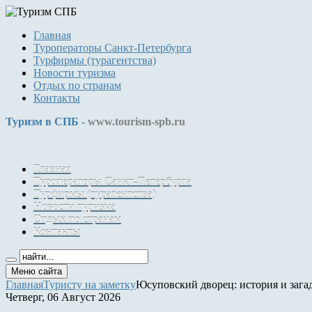
Главная
Туроператоры Санкт-Петербурга
Турфирмы (турагентства)
Новости туризма
Отдых по странам
Контакты
Туризм в СПБ -
www.tourism-spb.ru
Главная
Туроператоры Санкт-Петербурга
Турфирмы (турагентства)
Новости туризма
Отдых по странам
Контакты
Меню сайта
Главная
Туристу на заметку
Юсуповский дворец: история и зага
Четверг, 06 Август 2026