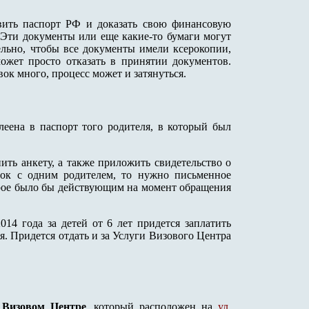
авить паспорт РФ и доказать свою финансовую
. Эти документы или еще какие-то бумаги могут
льно, чтобы все документы имели ксерокопии,
может просто отказать в принятии документов.
ок много, процесс может и затянуться.
леена в паспорт того родителя, в который был
ть анкету, а также приложить свидетельство о
нок с одним родителем, то нужно письменное
торое было бы действующим на момент обращения
2014 года за детей от 6 лет придется заплатить
я. Придется отдать и за Услуги Визового Центра
в
Визовом Центре
, который расположен на
ул.