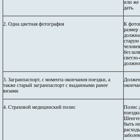
или же 
дать.
2. Одна цветная фотография
К фото
размер 
должна
старую 
челове
без шл
светло-
должно
3. Загранпаспорт, с момента окончания поездки, а
Должен
также старый загранпаспорт с выданными ранее
оконча
визами
4. Страховой медицинский полис
Полис 
поездки
Шенген
быть н
расход
заболев