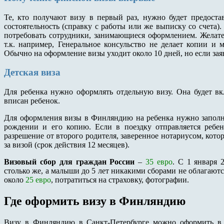
Те, кто получают визу в первый раз, нужно будет предост
состоятельность (справку с работы или же выписку со счета)
потребовать сотрудники, занимающиеся оформлением. Желате
т.к. например, Генеральное консульство не делает копии и 
Обычно на оформление визы уходит около 10 дней, но если заяв
Детская виза
Для ребенка нужно оформлять отдельную визу. Она будет вк
вписан ребенок.
Для оформления визы в Финляндию на ребенка нужно заполни
рождении и его копию. Если в поездку отправляется ребе
разрешение от второго родителя, заверенное нотариусом, ко
за визой (срок действия 12 месяцев).
Визовый сбор для граждан России
–
35 евро
. С 1 января 
столько же, а малыши до 5 лет никакими сборами не облагаютс
около
25 евро
, потратиться на страховку, фотографии.
Где оформить визу в Финляндию
Визу в Финляндию в Санкт-Петербурге можно оформить 