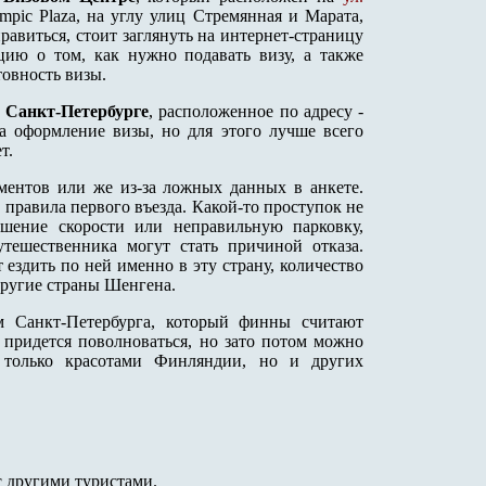
mpic Plaza, на углу улиц Стремянная и Марата,
равиться, стоит заглянуть на интернет-страницу
ию о том, как нужно подавать визу, а также
товность визы.
 Санкт-Петербурге
, расположенное по адресу -
 оформление визы, но для этого лучше всего
т.
ментов или же из-за ложных данных в анкете.
правила первого въезда. Какой-то проступок не
шение скорости или неправильную парковку,
тешественника могут стать причиной отказа.
ездить по ней именно в эту страну, количество
другие страны Шенгена.
 Санкт-Петербурга, который финны считают
 придется поволноваться, но зато потом можно
е только красотами Финляндии, но и других
с другими туристами.