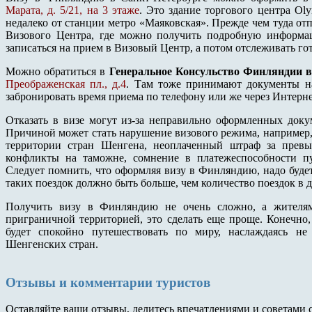
Марата, д. 5/21, на 3 этаже
. Это здание торгового центра Oly
недалеко от станции метро «Маяковская». Прежде чем туда отп
Визового Центра, где можно получить подробную информац
записаться на прием в Визовый Центр, а потом отслеживать го
Можно обратиться в
Генеральное Консульство Финляндии в
Преображенская пл., д.4
. Там тоже принимают документы на
забронировать время приема по телефону или же через Интерне
Отказать в визе могут из-за неправильно оформленных доку
Причиной может стать нарушение визового режима, например, 
территории стран Шенгена, неоплаченный штраф за превы
конфликты на таможне, сомнение в платежеспособности пу
Следует помнить, что оформляя визу в Финляндию, надо будет 
таких поездок должно быть больше, чем количество поездок в 
Получить визу в Финляндию не очень сложно, а жителям
приграничной территорией, это сделать еще проще. Конечно,
будет спокойно путешествовать по миру, наслаждаясь н
Шенгенских стран.
Отзывы и комментарии туристов
Оставляйте ваши отзывы, делитесь впечатлениями и советами 