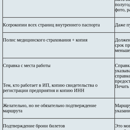
полуго
фото, р
Ксерокопии всех страниц внутреннего паспорта
Даже п
Полис медицинского страхования + копия
Должен
срок п
меньше
Справка с места работы
Справк
указыва
справке
предост
Тем, кто работает в ИП, копию свидетельства о
Печать 
регистрации предприятия и копию ИНН
Желательно, но не обязательно подтверждение
Маршру
маршрута
указан
Подтверждение брони билетов
Это мог