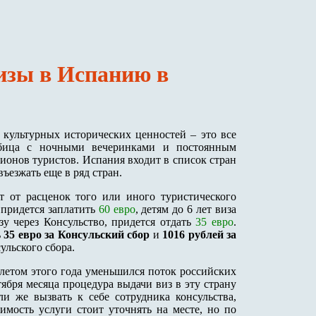
изы в Испанию в
 культурных исторических ценностей – это все
Ибица с ночными вечеринками и постоянным
ионов туристов. Испания входит в список стран
ъезжать еще в ряд стран.
 от расценок того или иного туристического
т придется заплатить
60 евро
, детям до 6 лет виза
у через Консульство, придется отдать
35 евро
.
ь
35 евро за Консульский сбор
и
1016 рублей за
ульского сбора.
 летом этого года уменьшился поток российских
ября месяца процедура выдачи виз в эту страну
и же вызвать к себе сотрудника консульства,
имость услуги стоит уточнять на месте, но по