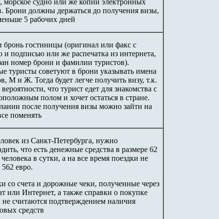
с, морское судно или же копии электронных
в. Брони должны держаться до получения визы,
 меньше 5 рабочих дней
и бронь гостиницы (оригинал или факс с
 и подписью или же распечатка из интернета,
зан номер брони и фамилии туристов).
е туристы советуют в брони указывать имена
в, М и Ж. Тогда будет легче получить визу, т.к.
вероятности, что турист едет для знакомства с
оположным полом и хочет остаться в стране.
лании после получения визы можно зайти на
все поменять
еловек из Санкт-Петербурга, нужно
дить, что есть денежные средства в размере 62
 человека в сутки, а на все время поездки не
 562 евро.
и со счета и дорожные чеки, полученные через
т или Интернет, а также справки о покупке
 не считаются подтверждением наличия
овых средств