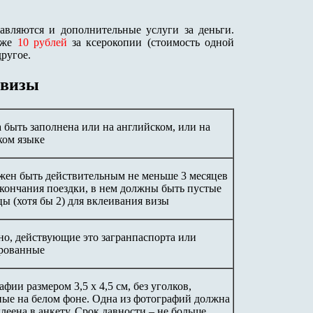
авляются и дополнительные услуги за деньги.
 же
10 рублей
за ксерокопии (стоимость одной
другое.
 визы
 быть заполнена или на английском, или на
ком языке
жен быть действительным не меньше 3 месяцев
окончания поездки, в нем должны быть пустые
ы (хотя бы 2) для вклеивания визы
но, действующие это загранпаспорта или
рованные
фии размером 3,5 х 4,5 см, без уголков,
ные на белом фоне. Одна из фотографий должна
леена в анкету. Срок давности – не больше