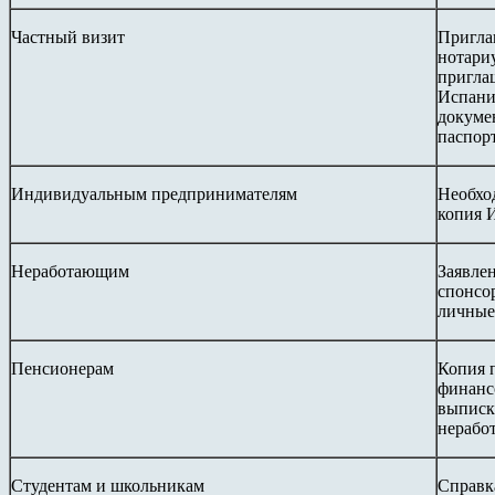
Частный визит
Пригла
нотари
приглаш
Испани
докуме
паспор
Индивидуальным предпринимателям
Необхо
копия 
Неработающим
Заявлен
спонсо
личные
Пенсионерам
Копия 
финанс
выписка
нерабо
Студентам и школьникам
Справка