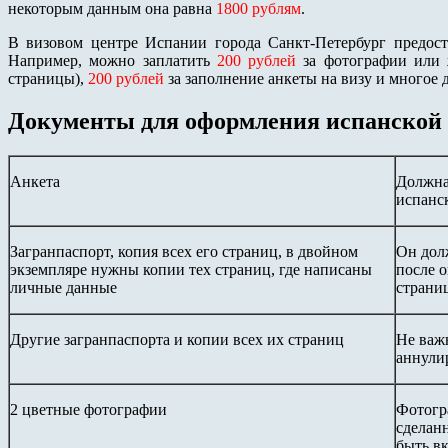
некоторым данным она равна
1800 рублям
.
В визовом центре Испании города Санкт-Петербург предост
Например, можно заплатить
200 рублей
за фотографии или
страницы),
200 рублей
за заполнение анкеты на визу и многое 
Документы для оформления испанской
Анкета
Должна
испанс
Загранпаспорт, копия всех его страниц, в двойном
Он дол
экземпляре нужны копии тех страниц, где написаны
после 
личные данные
страниц
Другие загранпаспорта и копии всех их страниц
Не важ
аннули
2 цветные фотографии
Фотогра
сделан
быть вк