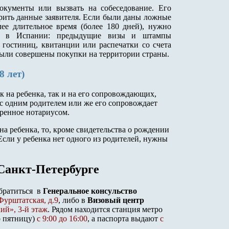
окументы или вызвать на собеседование. Его
рить данные заявителя. Если были даны ложные
олее длительное время (более 180 дней), нужно
ли в Испании: предыдущие визы и штампы
 гостиниц, квитанции или распечатки со счета
были совершены покупки на территории страны.
8 лет)
к на ребенка, так и на его сопровождающих,
 с одним родителем или же его сопровождает
еренное нотариусом.
на ребенка, то, кроме свидетельства о рождении
Если у ребенка нет одного из родителей, нужны
Санкт-Петербурге
братиться в
Генеральное консульство
 Фурштатская, д.9
, либо в
Визовый центр
ий», 3-й этаж
. Рядом находится станция метро
о пятницу)
с 9:00 до 16:00
, а паспорта выдают
с