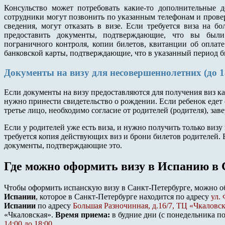
Консульство может потребовать какие-то дополнительные д
сотрудники могут позвонить по указанным телефонам и прове
сведения, могут отказать в визе. Если требуется виза на б
предоставить документы, подтверждающие, что вы бы
пограничного контроля, копии билетов, квитанции об оплате
банковской карты, подтверждающие, что в указанный период 
Документы на визу для несовершеннолетних (до 1
Если документы на визу предоставляются для получения виз ка
нужно принести свидетельство о рождении. Если ребенок едет
третье лицо, необходимо согласие от родителей (родителя), зав
Если у родителей уже есть виза, и нужно получить только визу 
требуется копия действующих виз и брони билетов родителей. 
документы, подтверждающие это.
Где можно оформить визу в Испанию в 
Чтобы оформить испанскую визу в Санкт-Петербурге, можно о
Испании
, которое в Санкт-Петербурге находится по адресу
ул.
Испании
по адресу
Большая Разночинная, д.16/7, ТЦ «Чкаловск
«Чкаловская».
Время приема:
в будние дни (с понедельника п
14:00 до 18:00
.