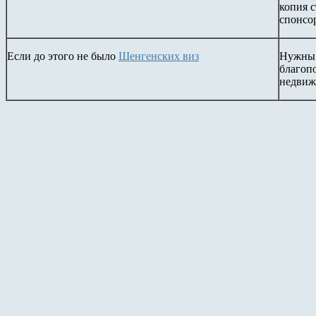
копия с
спонсо
Если до этого не было
Шенгенских виз
Нужны 
благопо
недвиж