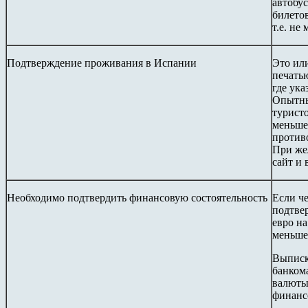
автобу
билето
т.е. не
Подтверждение проживания в Испании
Это ил
печатью
где ука
Опытны
туристо
меньше 
против
При же
сайт и 
Необходимо подтвердить финансовую состоятельность
Если ч
подтвер
евро на
меньше
Выписк
банкома
валюты
финанс