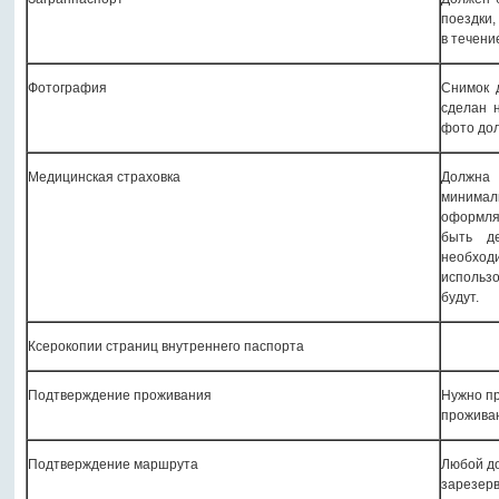
поездки,
в течени
Фотография
Снимок 
сделан 
фото дол
Медицинская страховка
Должна 
минима
оформля
быть д
необходи
использ
будут.
Ксерокопии страниц внутреннего паспорта
Подтверждение проживания
Нужно пр
проживан
Подтверждение маршрута
Любой до
зарезер