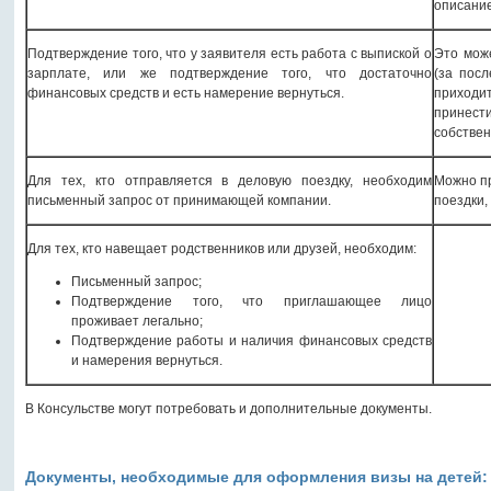
описание
Подтверждение того, что у заявителя есть работа с выпиской о
Это може
зарплате, или же подтверждение того, что достаточно
(за посл
финансовых средств и есть намерение вернуться.
приходи
принести
собствен
Для тех, кто отправляется в деловую поездку, необходим
Можно пр
письменный запрос от принимающей компании.
поездки,
Для тех, кто навещает родственников или друзей, необходим:
Письменный запрос;
Подтверждение того, что приглашающее лицо
проживает легально;
Подтверждение работы и наличия финансовых средств
и намерения вернуться.
В Консульстве могут потребовать и дополнительные документы.
Документы, необходимые для оформления визы на детей: