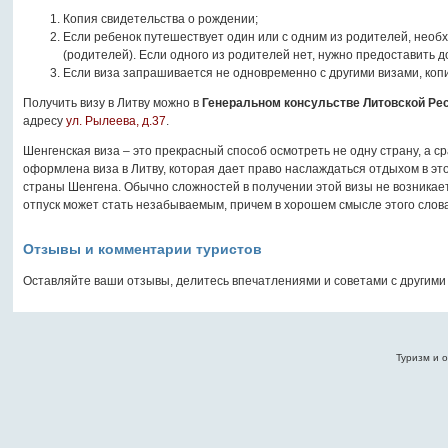
Копия свидетельства о рождении;
Если ребенок путешествует один или с одним из родителей, необ
(родителей). Если одного из родителей нет, нужно предоставить 
Если виза запрашивается не одновременно с другими визами, коп
Получить визу в Литву можно в
Генеральном консульстве Литовской Ре
адресу
ул. Рылеева, д.37
.
Шенгенская виза – это прекрасный способ осмотреть не одну страну, а ср
оформлена виза в Литву, которая дает право наслаждаться отдыхом в это
страны Шенгена. Обычно сложностей в получении этой визы не возникает.
отпуск может стать незабываемым, причем в хорошем смысле этого слова
Отзывы и комментарии туристов
Оставляйте ваши отзывы, делитесь впечатлениями и советами с другими
Туризм и о