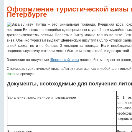
Оформление туристической визы в
Петербурге
Литва – это уникальная природа, Куршская коса, 
костелов Вильнюс, являющийся одновременно крупнейшим музейно-выст
достопримечательностями. Попасть в Литву можно только по визе. Это
виза. Обычно туристам выдают Шенгенскую визу типа С, по которой заяв
в ней срока, но и не больше 3 месяцев за полгода. Если необходимо
национальную визу, которая может быть и многократной, и однократной.
Заявление на получение
Шенгенской визы
должно быть подано не ранее, 
Стоимость туристической визы в Литву такая же, как и любой Шенгенской
евро
за срочную.
Документы, необходимые для получения лито
Заявление, заполненное и подписанное
С 1 окт
запол
http://v
необход
подписат
Загранпаспорт
Должен 